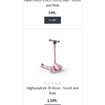
Hjelm XXS-S (45-51cm), Ash - Scoot
and Ride
599,-
KJØP
Highwaykick 3S Rose - Scoot and
Ride
1.399,-