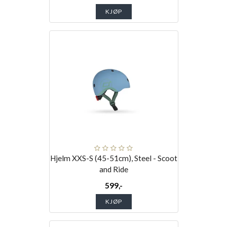
KJØP
Hjelm XXS-S (45-51cm), Steel - Scoot
and Ride
599,-
KJØP