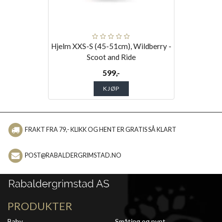
Hjelm XXS-S (45-51cm), Wildberry -
Scoot and Ride
599,-
KJØP
FRAKT FRA 79,- KLIKK OG HENT ER GRATIS SÅ KLART
POST@RABALDERGRIMSTAD.NO
PRODUKTER
Baby
Småting og pynt