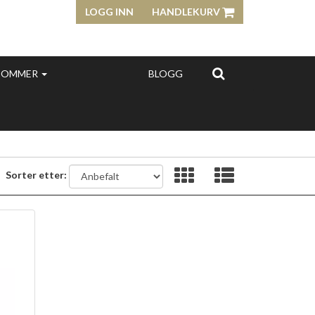
LOGG INN
HANDLEKURV
SOMMER
BLOGG
Sorter etter: