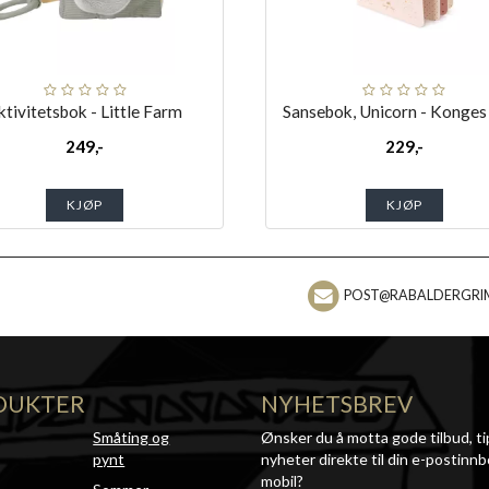
ktivitetsbok - Little Farm
Sansebok, Unicorn - Konges 
249,-
229,-
KJØP
KJØP
POST@RABALDERGRI
DUKTER
NYHETSBREV
Småting og
Ønsker du å motta gode tilbud, ti
pynt
nyheter direkte til din e-postinnb
mobil?