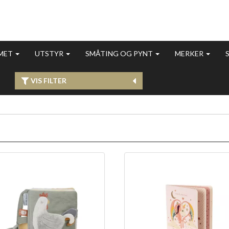
MET
UTSTYR
SMÅTING OG PYNT
MERKER
VIS FILTER