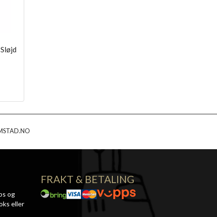
Sløjd
MSTAD.NO
FRAKT & BETALING
ps og
oks eller