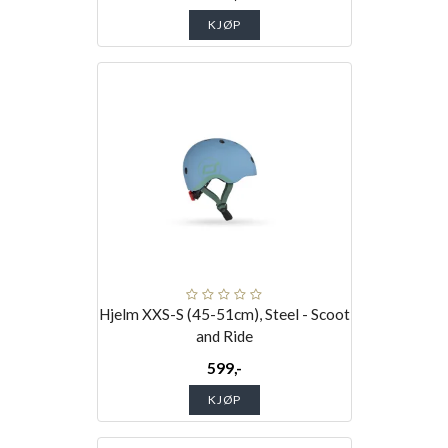
KJØP
Hjelm XXS-S (45-51cm), Steel - Scoot
and Ride
599,-
KJØP