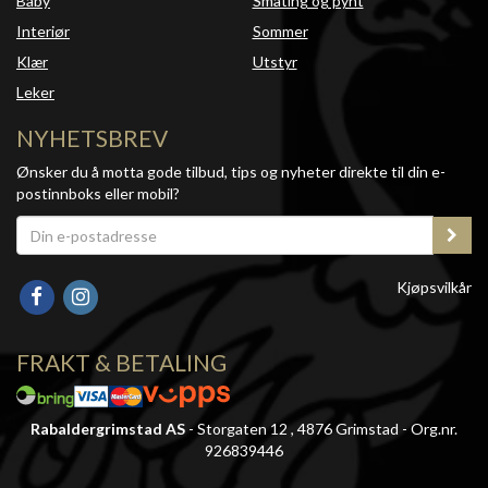
Baby
Småting og pynt
Interiør
Sommer
Klær
Utstyr
Leker
NYHETSBREV
Ønsker du å motta gode tilbud, tips og nyheter direkte til din e-
postinnboks eller mobil?
Kjøpsvilkår
FRAKT & BETALING
Rabaldergrimstad AS
- Storgaten 12 , 4876 Grimstad - Org.nr.
926839446