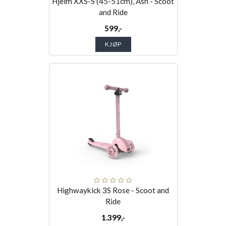
Hjelm XXS-S (45-51cm), Ash - Scoot
and Ride
599,-
KJØP
Highwaykick 3S Rose - Scoot and
Ride
1.399,-