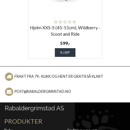
Hjelm XXS-S (45-51cm), Wildberry -
Scoot and Ride
599,-
KJØP
FRAKT FRA 79,- KLIKK OG HENT ER GRATIS SÅ KLART
POST@RABALDERGRIMSTAD.NO
PRODUKTER