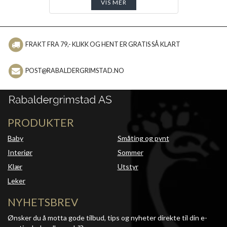
VIS MER
FRAKT FRA 79,- KLIKK OG HENT ER GRATIS SÅ KLART
POST@RABALDERGRIMSTAD.NO
PRODUKTER
Baby
Småting og pynt
Interiør
Sommer
Klær
Utstyr
Leker
NYHETSBREV
Ønsker du å motta gode tilbud, tips og nyheter direkte til din e-