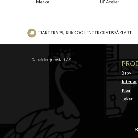
Merke
Lil' Atelier
FRAKT FRA 79,- KLIKK OG HENT ER GRATIS SÅ KLART
PRO
Baby
Interiør
Klær
Leker
R