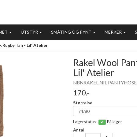
MET
UTSTYR
SMÅTING OG PYNT
MERKER
Rugby Tan - Lil' Atelier
Rakel Wool Pan
Lil' Atelier
NBNRAKEL NIL PANTYHOSE LIL,
170,-
Størrelse
Lagerstatus:
På lager
Antall