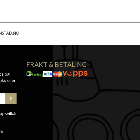
MSTAD.NO
FRAKT & BETALING
ps og
oks eller
øpsvilkår
46