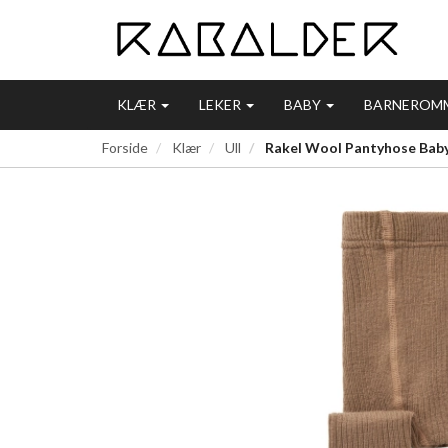
KLÆR
LEKER
BABY
BARNEROM
Forside
Klær
Ull
Rakel Wool Pantyhose Baby, 