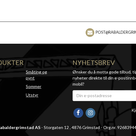
POST@RABALDERGRI
DUKTER
NYHETSBREV
Småting og
Ønsker du å motta gode tilbud, ti
pynt
nyheter direkte til din e-postinnb
mobil?
Sommer
Utstyr
Kj
abaldergrimstad AS
- Storgaten 12 , 4876 Grimstad - Org.nr. 9268394