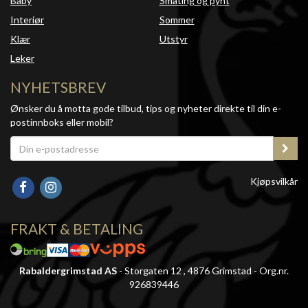
Baby
Småting og pynt
Interiør
Sommer
Klær
Utstyr
Leker
NYHETSBREV
Ønsker du å motta gode tilbud, tips og nyheter direkte til din e-
postinnboks eller mobil?
Kjøpsvilkår
FRAKT & BETALING
Rabaldergrimstad AS
- Storgaten 12 , 4876 Grimstad - Org.nr.
926839446