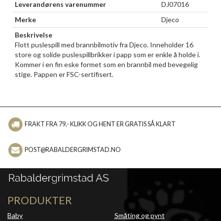
Leverandørens varenummer
DJ07016
Merke
Djeco
Beskrivelse
Flott puslespill med brannbilmotiv fra Djeco. Inneholder 16
store og solide puslespillbrikker i papp som er enkle å holde i.
Kommer i en fin eske formet som en brannbil med bevegelig
stige. Pappen er FSC-sertifisert.
FRAKT FRA 79,- KLIKK OG HENT ER GRATIS SÅ KLART
POST@RABALDERGRIMSTAD.NO
PRODUKTER
Baby
Småting og pynt