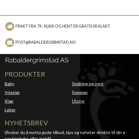
FRAKT FRA 79,- KLIKK OG HENT ER GRATIS SÅ KLART
POST@RABALDERGRIMSTAD.NO
PRODUKTER
Baby
Småting og pynt
Interiør
Sommer
Klær
Utstyr
Leker
NYHETSBREV
Ønsker du å motta gode tilbud, tips og nyheter direkte til din e-
postinnboks eller mobil?