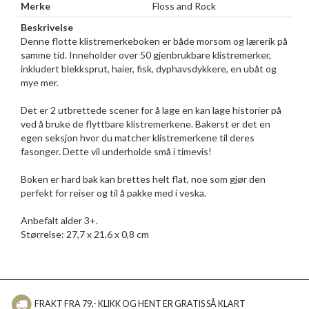
Merke
Floss and Rock
Beskrivelse
Denne flotte klistremerkeboken er både morsom og lærerik på
samme tid. Inneholder over 50 gjenbrukbare klistremerker,
inkludert blekksprut, haier, fisk, dyphavsdykkere, en ubåt og
mye mer.
Det er 2 utbrettede scener for å lage en kan lage historier på
ved å bruke de flyttbare klistremerkene. Bakerst er det en
egen seksjon hvor du matcher klistremerkene til deres
fasonger. Dette vil underholde små i timevis!
Boken er hard bak kan brettes helt flat, noe som gjør den
perfekt for reiser og til å pakke med i veska.
Anbefalt alder 3+.
Størrelse: 27,7 x 21,6 x 0,8 cm
FRAKT FRA 79,- KLIKK OG HENT ER GRATIS SÅ KLART