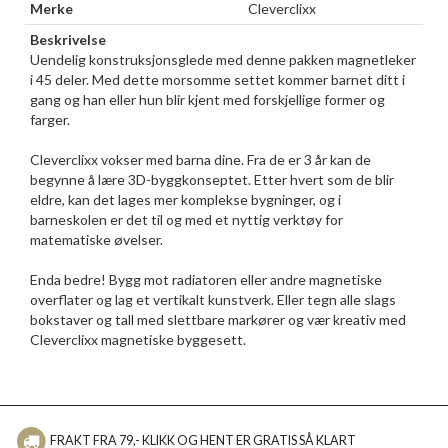
Merke
Cleverclixx
Beskrivelse
Uendelig konstruksjonsglede med denne pakken magnetleker
i 45 deler. Med dette morsomme settet kommer barnet ditt i
gang og han eller hun blir kjent med forskjellige former og
farger.
Cleverclixx vokser med barna dine. Fra de er 3 år kan de
begynne å lære 3D-byggkonseptet. Etter hvert som de blir
eldre, kan det lages mer komplekse bygninger, og i
barneskolen er det til og med et nyttig verktøy for
matematiske øvelser.
Enda bedre! Bygg mot radiatoren eller andre magnetiske
overflater og lag et vertikalt kunstverk. Eller tegn alle slags
bokstaver og tall med slettbare markører og vær kreativ med
Cleverclixx magnetiske byggesett.
FRAKT FRA 79,- KLIKK OG HENT ER GRATIS SÅ KLART