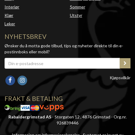
Interiør
Sommer
Klær
Utstyr
Leker
NYHETSBREV
Ønsker du å motta gode tilbud, tips og nyheter direkte til din e-
postinnboks eller mobil?
Kjøpsvilkår
FRAKT & BETALING
Rabaldergrimstad AS
- Storgaten 12 , 4876 Grimstad - Org.nr.
926839446
Informasjon om informasjonskapsler
-
Systemet er levert av