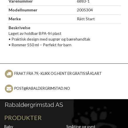
Varenummer
6883-1
Modellnummer
2005304
Merke
Rätt Start
Beskrivelse
Laget av holdbar BPA-fri plast
• Praktisk design med sugrør og bærehandtak
• Rommer 550 ml – Perfekt for barn
FRAKT FRA 79,- KLIKK OG HENT ER GRATIS SÅ KLART
POST@RABALDERGRIMSTAD.NO
PRODUKTER
Baby
Småting og pynt