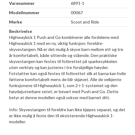
Varenummer
6891-1
Modellnummer
00067
Merke
Scoot and Ride
Beskrivelse
Highwaykick 1 Push and Go kombinerer alle fordelene med
Highwaykick 1 med en ny, viktig funksjon: foreldre-
skyvestangen. Nå er det mulig å skyve barn mellom ett og tre
år komfortabelt, både sittende og stående. Den praktiske
skyvestangen kan festes til fotbrettet på sparkesykkelen
uten verktøy og kan justeres i tre forskjellige høyder.
Fotstøtter kan også festes til fotbrettet slik at barna kan hvile
føttene komfortabelt mens de blir skjøvet. Alle de velkjente
funksjonene til Highwaykick 1, som 2-i-1-systemet og den
høydejusterbare setet, er bevart med Push and Go. Dette
betyr at denne modellen også vokser med barnet ditt.
Info: Skyvestangen til foreldre kan ikke kjøpes separat, og det
er ikke mulig å feste den til eksisterende Highwaykick 1-
modeller.