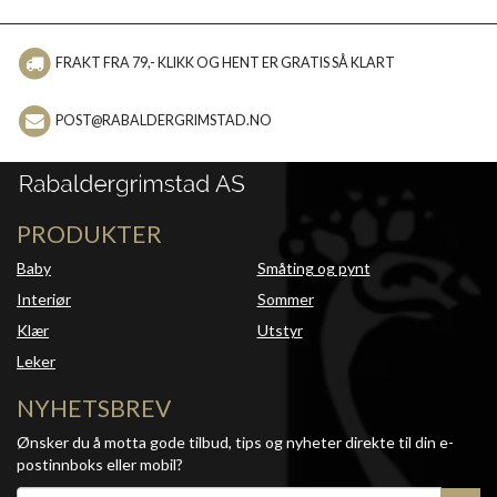
FRAKT FRA 79,- KLIKK OG HENT ER GRATIS SÅ KLART
POST@RABALDERGRIMSTAD.NO
PRODUKTER
Baby
Småting og pynt
Interiør
Sommer
Klær
Utstyr
Leker
NYHETSBREV
Ønsker du å motta gode tilbud, tips og nyheter direkte til din e-
postinnboks eller mobil?