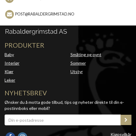
POST@RABALDERGRIMSTAD.NO
PRODUKTER
Baby
Småting og pynt
Interiør
Sommer
Klær
Utstyr
Leker
NYHETSBREV
Ønsker du å motta gode tilbud, tips og nyheter direkte til din e-
postinnboks eller mobil?
Kjøpsvilkår