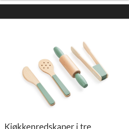
Kjøkkenredskaper i tre