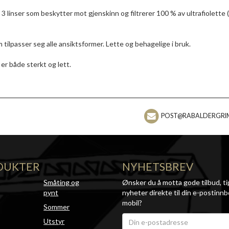
3 linser som beskytter mot gjenskinn og filtrerer 100 % av ultrafiolette 
tilpasser seg alle ansiktsformer. Lette og behagelige i bruk.
er både sterkt og lett.
POST@RABALDERGRI
DUKTER
NYHETSBREV
Småting og
Ønsker du å motta gode tilbud, ti
pynt
nyheter direkte til din e-postinnb
mobil?
Sommer
Utstyr