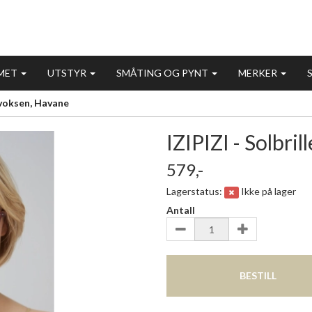
MET
UTSTYR
SMÅTING OG PYNT
MERKER
r voksen, Havane
IZIPIZI - Solbri
579,-
Lagerstatus:
Ikke på lager
Antall
BESTILL