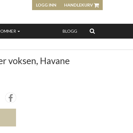
LOGG INN
HANDLEKURV
SOMMER
BLOGG
ller voksen, Havane