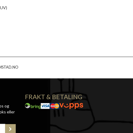
(UV)
MSTAD.NO
FRAKT & BETALING
ps og
oks eller