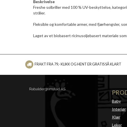
Beskrivelse
Freshe solbriller med 100 % UV-beskyttelse, kategori 
stråler.
Fleksible og komfortable armer, med fjærhengsler, som 
Laget av et biobasert ricinusoljebasert materiale som 
FRAKT FRA 79,- KLIKK OG HENT ER GRATIS SÅ KLART
PRO
Baby
Interiør
Klær
Leker