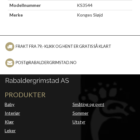
Modellnummer
KS3544
Merke
Konges Sløjd
FRAKT FRA 79,- KLIKK OG HENT ER GRATIS SÅ KLART
POST@RABALDERGRIMSTAD.NO
PRODUKTER
Baby
Småting og pynt
Interiør
Sommer
Klær
Utstyr
Leker