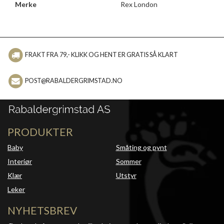
Merke
Rex London
FRAKT FRA 79,- KLIKK OG HENT ER GRATIS SÅ KLART
POST@RABALDERGRIMSTAD.NO
PRODUKTER
Baby
Småting og pynt
Interiør
Sommer
Klær
Utstyr
Leker
NYHETSBREV