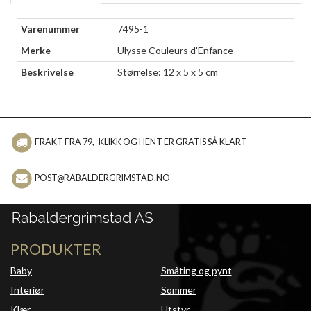
Varenummer
7495-1
Merke
Ulysse Couleurs d'Enfance
Beskrivelse
Størrelse: 12 x 5 x 5 cm
FRAKT FRA 79,- KLIKK OG HENT ER GRATIS SÅ KLART
POST@RABALDERGRIMSTAD.NO
PRODUKTER
Baby
Småting og pynt
Interiør
Sommer
Klær
Utstyr