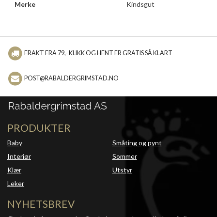
Merke
Kindsgut
FRAKT FRA 79,- KLIKK OG HENT ER GRATIS SÅ KLART
POST@RABALDERGRIMSTAD.NO
PRODUKTER
Baby
Småting og pynt
Interiør
Sommer
Klær
Utstyr
Leker
NYHETSBREV