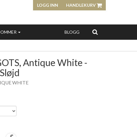
LOGG INN
HANDLEKURV
SOMMER
BLOGG
GOTS, Antique White -
Sløjd
TIQUE WHITE