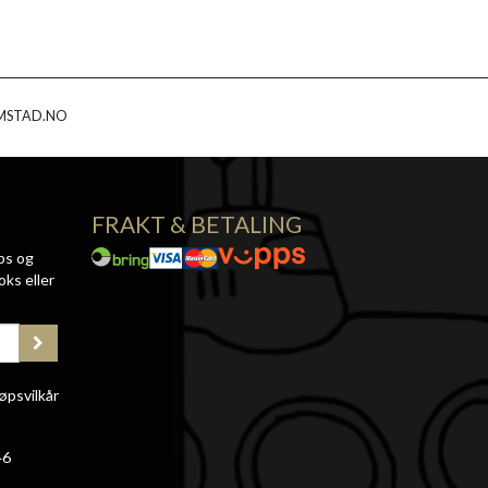
MSTAD.NO
FRAKT & BETALING
ps og
oks eller
øpsvilkår
46