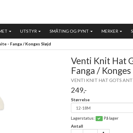
MET
UTSTYR
SMÅTING OG PYNT
MERKER
te - Fanga / Konges Sløjd
Venti Knit Hat 
Fanga / Konges 
VENTI KNIT HAT GOTS AN
249,-
Størrelse
Lagerstatus:
På lager
Antall