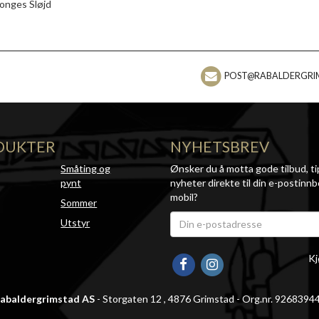
onges Sløjd
POST@RABALDERGRI
DUKTER
NYHETSBREV
Småting og
Ønsker du å motta gode tilbud, ti
pynt
nyheter direkte til din e-postinnb
mobil?
Sommer
Utstyr
Kj
abaldergrimstad AS
- Storgaten 12 , 4876 Grimstad - Org.nr. 9268394