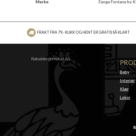
Merke
Fanga Fontana by K
FRAKT FRA 79,- KLIKK OG HENT ER GRATIS SÅ KLART
PRO
Baby
Interiør
Klær
Leker
R