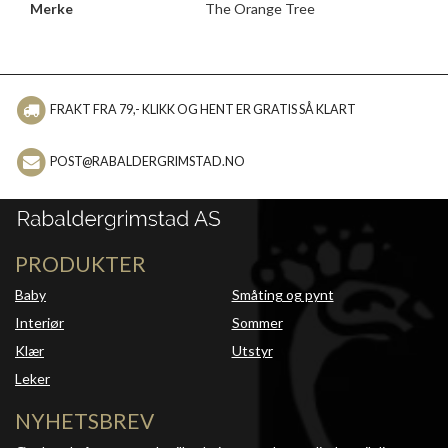
Merke
The Orange Tree
FRAKT FRA 79,- KLIKK OG HENT ER GRATIS SÅ KLART
POST@RABALDERGRIMSTAD.NO
PRODUKTER
Baby
Småting og pynt
Interiør
Sommer
Klær
Utstyr
Leker
NYHETSBREV