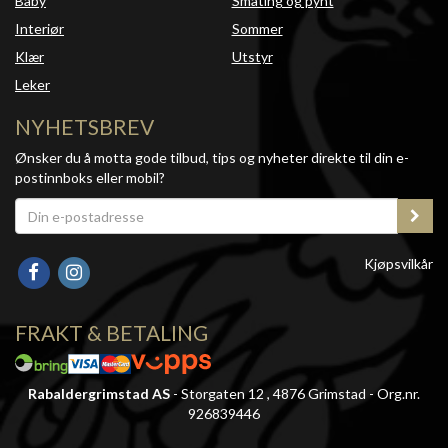
Baby
Småting og pynt
Interiør
Sommer
Klær
Utstyr
Leker
NYHETSBREV
Ønsker du å motta gode tilbud, tips og nyheter direkte til din e-
postinnboks eller mobil?
Kjøpsvilkår
FRAKT & BETALING
Rabaldergrimstad AS
- Storgaten 12 , 4876 Grimstad - Org.nr.
926839446