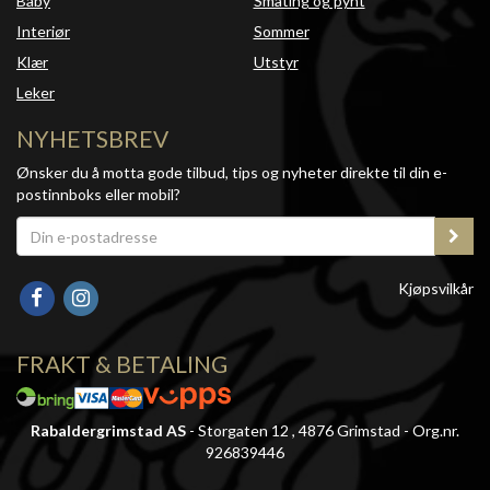
Baby
Småting og pynt
Interiør
Sommer
Klær
Utstyr
Leker
NYHETSBREV
Ønsker du å motta gode tilbud, tips og nyheter direkte til din e-
postinnboks eller mobil?
Kjøpsvilkår
FRAKT & BETALING
Rabaldergrimstad AS
- Storgaten 12 , 4876 Grimstad - Org.nr.
926839446