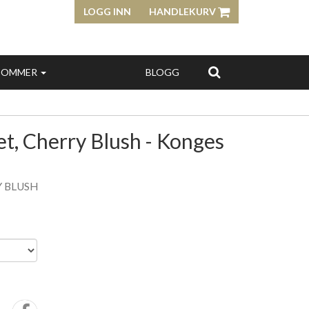
LOGG INN
HANDLEKURV
SOMMER
BLOGG
t, Cherry Blush - Konges
Y BLUSH