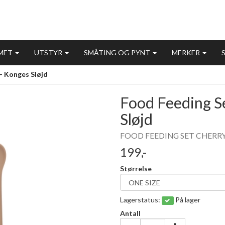
MET
UTSTYR
SMÅTING OG PYNT
MERKER
- Konges Sløjd
Food Feeding Se
Sløjd
FOOD FEEDING SET CHERR
199,-
Størrelse
Lagerstatus:
På lager
Antall