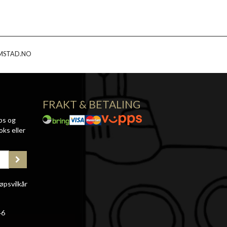
MSTAD.NO
FRAKT & BETALING
ps og
oks eller
øpsvilkår
46