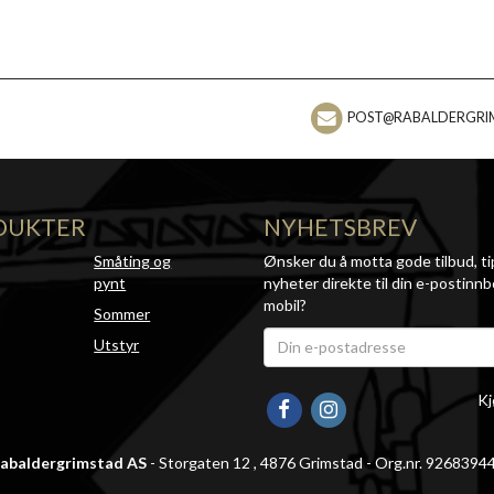
POST@RABALDERGRI
DUKTER
NYHETSBREV
Småting og
Ønsker du å motta gode tilbud, ti
pynt
nyheter direkte til din e-postinnb
mobil?
Sommer
Utstyr
Kj
abaldergrimstad AS
- Storgaten 12 , 4876 Grimstad - Org.nr. 9268394