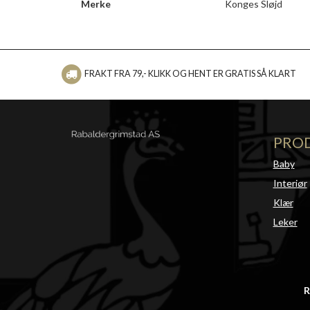
Merke
Konges Sløjd
FRAKT FRA 79,- KLIKK OG HENT ER GRATIS SÅ KLART
PRO
Baby
Interiør
Klær
Leker
R