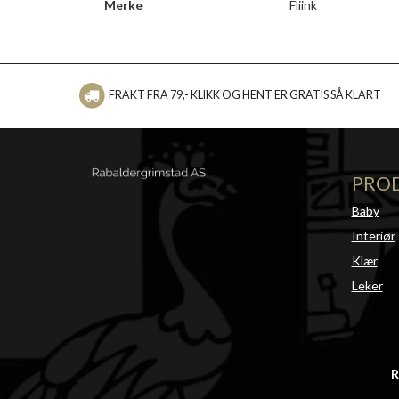
Merke
Fliink
FRAKT FRA 79,- KLIKK OG HENT ER GRATIS SÅ KLART
PRO
Baby
Interiør
Klær
Leker
R