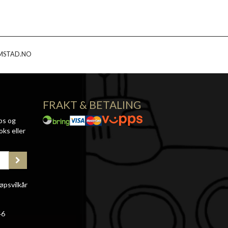
MSTAD.NO
FRAKT & BETALING
ps og
oks eller
øpsvilkår
46