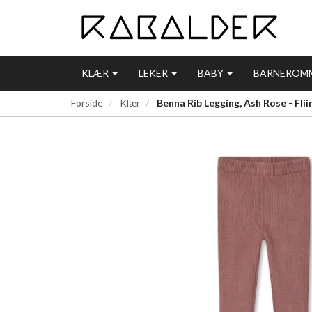
KLÆR
LEKER
BABY
BARNEROM
Forside
Klær
Benna Rib Legging, Ash Rose - Flii