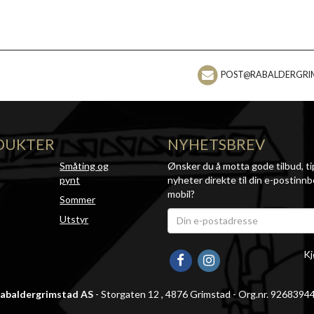
POST@RABALDERGRI
DUKTER
NYHETSBREV
Småting og
Ønsker du å motta gode tilbud, ti
pynt
nyheter direkte til din e-postinnb
mobil?
Sommer
Utstyr
Kj
abaldergrimstad AS
- Storgaten 12 , 4876 Grimstad - Org.nr. 9268394