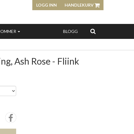
LOGG INN
HANDLEKURV
SOMMER
BLOGG
ng, Ash Rose - Fliink