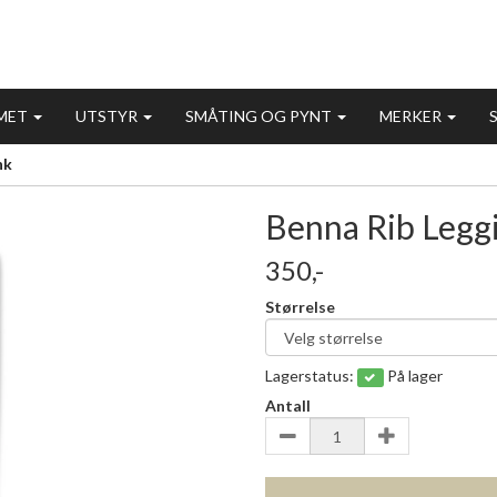
MET
UTSTYR
SMÅTING OG PYNT
MERKER
nk
Benna Rib Leggi
350,-
Størrelse
Lagerstatus:
På lager
Antall