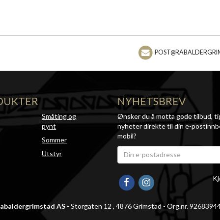
POST@RABALDERGRI
DUKTER
NYHETSBREV
Småting og
Ønsker du å motta gode tilbud, ti
pynt
nyheter direkte til din e-postinnb
mobil?
Sommer
Utstyr
Kj
abaldergrimstad AS
- Storgaten 12 , 4876 Grimstad - Org.nr. 9268394