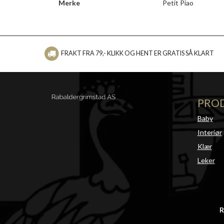
Merke
Petit Piao
FRAKT FRA 79,- KLIKK OG HENT ER GRATIS SÅ KLART
PRO
Baby
Interiør
Klær
Leker
R