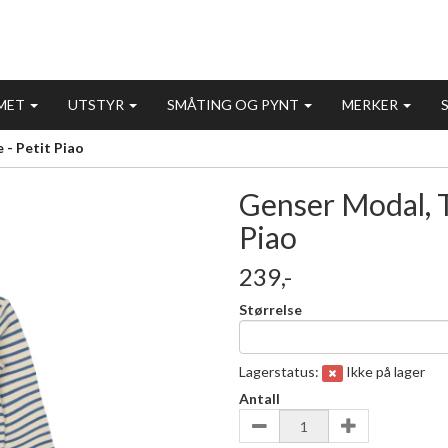
MET
UTSTYR
SMÅTING OG PYNT
MERKER
 - Petit Piao
Genser Modal, T
Piao
239,-
Størrelse
Lagerstatus:
Ikke på lager
Antall