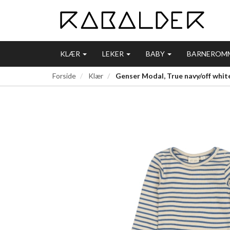
KLÆR
LEKER
BABY
BARNEROM
Forside
Klær
Genser Modal, True navy/off white