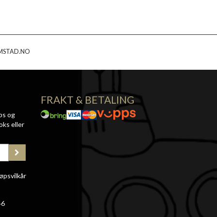
MSTAD.NO
FRAKT & BETALING
ps og
oks eller
øpsvilkår
46