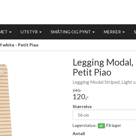
MET
UTSTYR
SMÅTING OG PYNT
MERKER
f white - Petit Piao
Legging Modal, 
- 50%
Petit Piao
Legging Modal Striped, Light s
240,-
120,-
Størrelse
Lagerstatus:
På lager
Antall