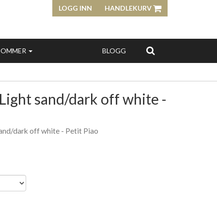
LOGG INN
HANDLEKURV
SOMMER
BLOGG
Light sand/dark off white -
and/dark off white - Petit Piao