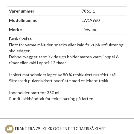
Varenummer
7861-1
Modellnummer
LW19960
Merke
Liewood
Beskrivelse
Flott for varme måltider, snacks eller kald frukt på utflukter og
skoledager
Dobbeltvegget termisk design holder maten varm i opptil 6
timer eller kald i opptil 12 timer
Isolert matbeholder laget av 80 % resirkulert rustfritt stål
Slitesterk pulverlakkert overflate med et lekent trykk
Inneholder omtrent 350 ml
Rundt lokkhåndtak for enkel bæring på farten
FRAKT FRA 79,- KLIKK OG HENT ER GRATIS SÅ KLART