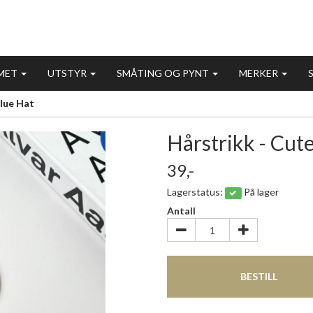
MET
UTSTYR
SMÅTING OG PYNT
MERKER
Blue Hat
Hårstrikk - Cut
39,-
Lagerstatus:
På lager
Antall
BESTILL