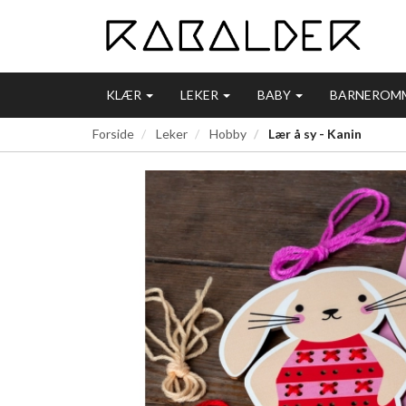
KLÆR
LEKER
BABY
BARNEROM
Forside
Leker
Hobby
Lær å sy - Kanin