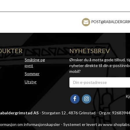
POST@RABALDERGRI
DUKTER
NYHETSBREV
Småting og
Ønsker du å motta gode tilbud, ti
pynt
nyheter direkte til din e-postinnb
mobil?
Sommer
Utstyr
Kj
abaldergrimstad AS
- Storgaten 12 , 4876 Grimstad - Org.nr. 9268394
formasjon om informasjonskapsler
-
Systemet er levert av www.shoplabs