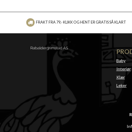
FRAKT FRA 79,- KLIKK OG HENT ER GRATIS SÅ KLART
PRO
Baby
Interiør
Klær
Leker
R
In