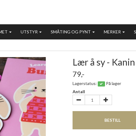
MET
UTSTYR
SMÅTING OG PYNT
MERKER
Lær å sy - Kanin
79,-
Lagerstatus:
På lager
Antall
BESTILL