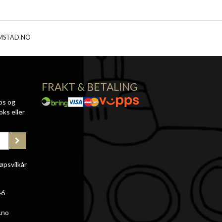
MSTAD.NO
FRAKT & BETALING
ps og
oks eller
øpsvilkår
46
.no