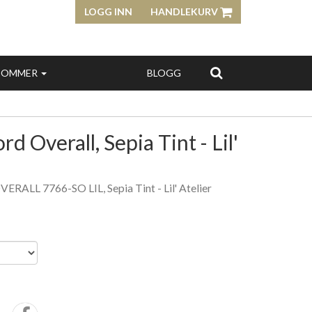
LOGG INN
HANDLEKURV
SOMMER
BLOGG
 Overall, Sepia Tint - Lil'
L 7766-SO LIL, Sepia Tint - Lil' Atelier