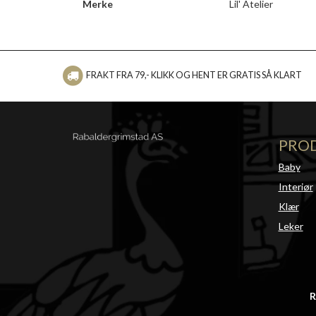
Merke
Lil' Atelier
FRAKT FRA 79,- KLIKK OG HENT ER GRATIS SÅ KLART
PRO
Baby
Interiør
Klær
Leker
R