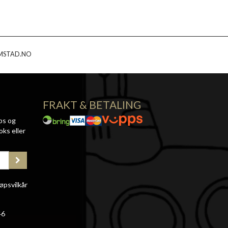
MSTAD.NO
FRAKT & BETALING
ps og
oks eller
øpsvilkår
46