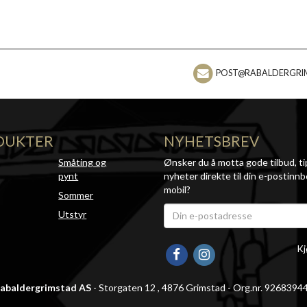
POST@RABALDERGRI
DUKTER
NYHETSBREV
Småting og
Ønsker du å motta gode tilbud, ti
pynt
nyheter direkte til din e-postinnb
mobil?
Sommer
Utstyr
Kj
abaldergrimstad AS
- Storgaten 12 , 4876 Grimstad - Org.nr. 9268394