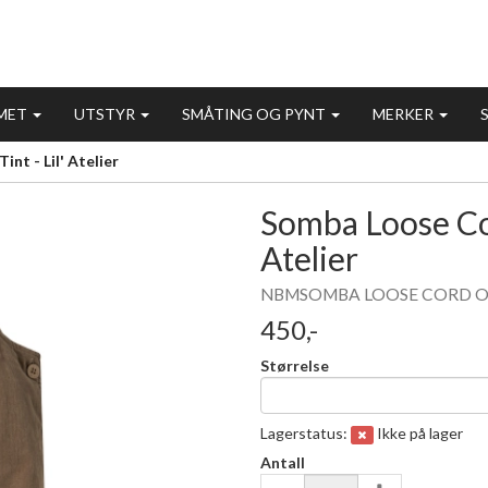
MET
UTSTYR
SMÅTING OG PYNT
MERKER
nt - Lil' Atelier
Somba Loose Cord
Atelier
NBMSOMBA LOOSE CORD OVERAL
450,-
Størrelse
Lagerstatus:
Ikke på lager
Antall