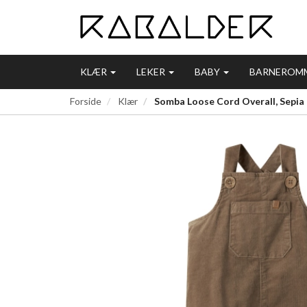
KLÆR
LEKER
BABY
BARNEROM
Forside
Klær
Somba Loose Cord Overall, Sepia Ti