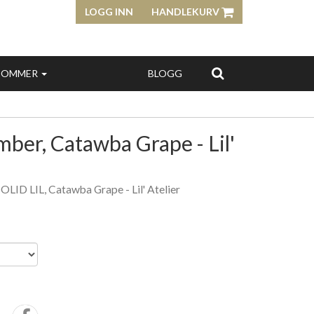
LOGG INN
HANDLEKURV
SOMMER
BLOGG
ber, Catawba Grape - Lil'
 LIL, Catawba Grape - Lil' Atelier