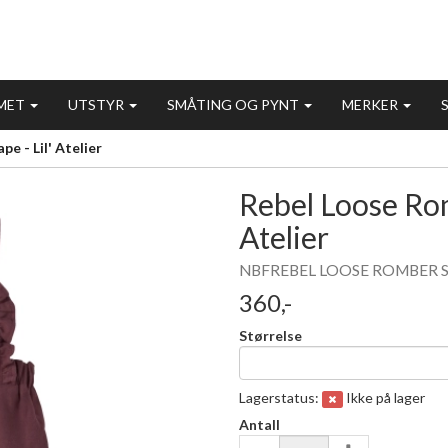
MET
UTSTYR
SMÅTING OG PYNT
MERKER
 - Lil' Atelier
Rebel Loose Rom
Atelier
NBFREBEL LOOSE ROMBER SOLID
360,-
Størrelse
Lagerstatus:
Ikke på lager
Antall