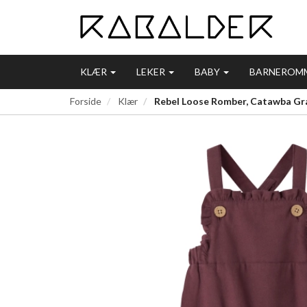
KLÆR
LEKER
BABY
BARNEROM
Forside
Klær
Rebel Loose Romber, Catawba Grape