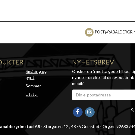
POST@RABALDERGRI
DUKTER
NYHETSBREV
Småting og
Ønsker du å motta gode tilbud, ti
pynt
nyheter direkte til din e-postinnb
mobil?
Sommer
Utstyr
Kj
abaldergrimstad AS
- Storgaten 12 , 4876 Grimstad - Org.nr. 9268394