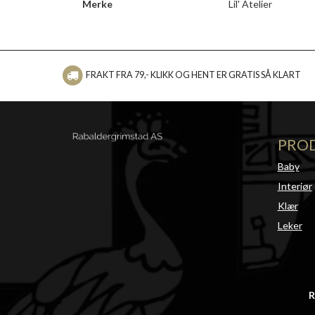
Merke
Lil' Atelier
FRAKT FRA 79,- KLIKK OG HENT ER GRATIS SÅ KLART
PRO
Baby
Interiør
Klær
Leker
R