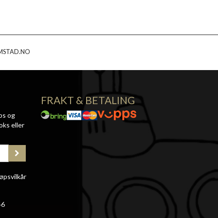
MSTAD.NO
FRAKT & BETALING
ps og
oks eller
øpsvilkår
46