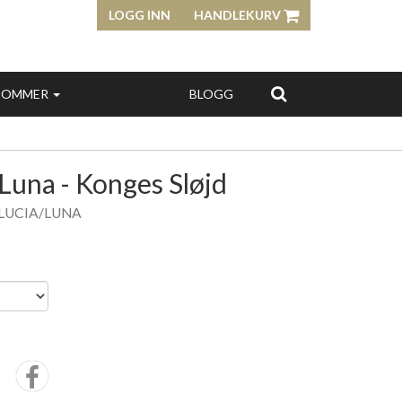
LOGG INN
HANDLEKURV
SOMMER
BLOGG
/Luna - Konges Sløjd
 LUCIA/LUNA