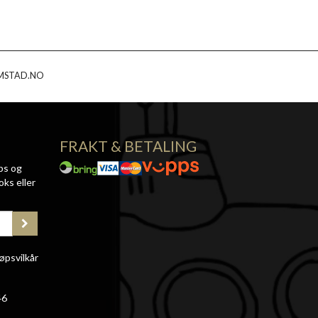
MSTAD.NO
FRAKT & BETALING
ps og
oks eller
øpsvilkår
46