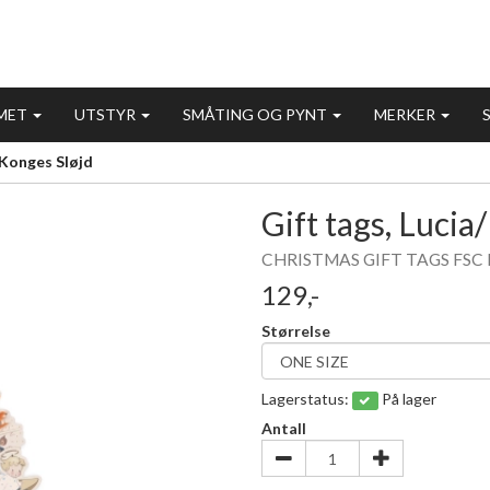
MET
UTSTYR
SMÅTING OG PYNT
MERKER
 Konges Sløjd
Gift tags, Lucia
CHRISTMAS GIFT TAGS FSC
129,-
Størrelse
Lagerstatus:
På lager
Antall