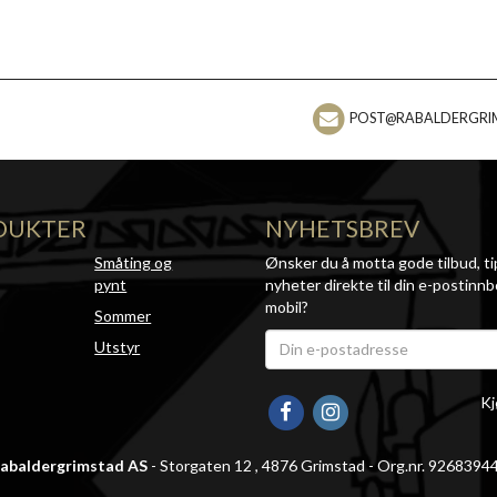
POST@RABALDERGRI
DUKTER
NYHETSBREV
Småting og
Ønsker du å motta gode tilbud, ti
pynt
nyheter direkte til din e-postinnb
mobil?
Sommer
Utstyr
Kj
abaldergrimstad AS
- Storgaten 12 , 4876 Grimstad - Org.nr. 9268394