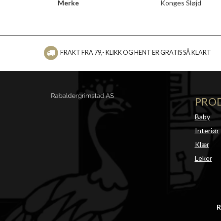
Merke
Konges Sløjd
FRAKT FRA 79,- KLIKK OG HENT ER GRATIS SÅ KLART
PRO
Baby
Interiør
Klær
Leker
R