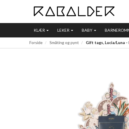
KLÆR
LEKER
BABY
BARNEROM
Forside
Småting og pynt
Gift tags, Lucia/Luna -