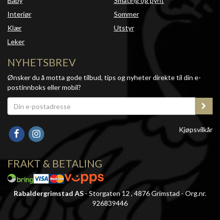
Baby
Småting og pynt
Interiør
Sommer
Klær
Utstyr
Leker
NYHETSBREV
Ønsker du å motta gode tilbud, tips og nyheter direkte til din e-
postinnboks eller mobil?
Kjøpsvilkår
FRAKT & BETALING
Rabaldergrimstad AS
- Storgaten 12 , 4876 Grimstad - Org.nr.
926839446