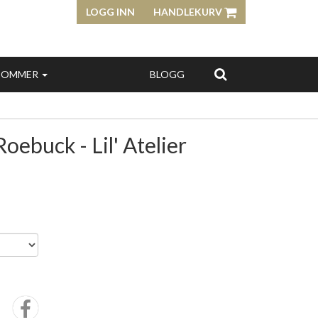
LOGG INN
HANDLEKURV
SOMMER
BLOGG
Roebuck - Lil' Atelier