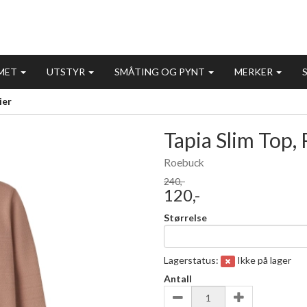
MET
UTSTYR
SMÅTING OG PYNT
MERKER
ier
Tapia Slim Top, 
- 50%
Roebuck
240,-
120,-
Størrelse
Lagerstatus:
Ikke på lager
Antall