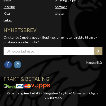
Baby
Småting og pynt
Interiør
Sommer
Klær
Utstyr
Leker
NYHETSBREV
Ønsker du å motta gode tilbud, tips og nyheter direkte til din e-
postinnboks eller mobil?
Kjøpsvilkår
FRAKT & BETALING
Rabaldergrimstad AS
- Storgaten 12 , 4876 Grimstad - Org.nr.
926839446