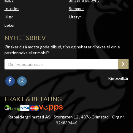
Baby
Småting og pynt
Interiør
Sommer
Klær
Utstyr
Leker
NYHETSBREV
Ønsker du å motta gode tilbud, tips og nyheter direkte til din e-
postinnboks eller mobil?
Kjøpsvilkår
FRAKT & BETALING
Rabaldergrimstad AS
- Storgaten 12 , 4876 Grimstad - Org.nr.
926839446