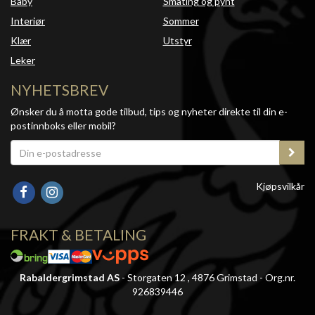
Baby
Småting og pynt
Interiør
Sommer
Klær
Utstyr
Leker
NYHETSBREV
Ønsker du å motta gode tilbud, tips og nyheter direkte til din e-
postinnboks eller mobil?
Kjøpsvilkår
FRAKT & BETALING
Rabaldergrimstad AS
- Storgaten 12 , 4876 Grimstad - Org.nr.
926839446