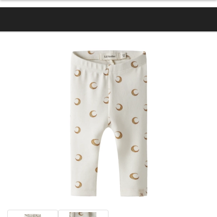
- 50%