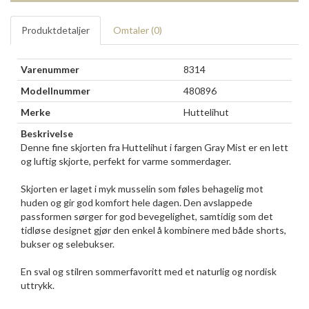
Produktdetaljer
Omtaler (
0
)
Varenummer
8314
Modellnummer
480896
Merke
Huttelihut
Beskrivelse
Denne fine skjorten fra Huttelihut i fargen Gray Mist er en lett
og luftig skjorte, perfekt for varme sommerdager.
Skjorten er laget i myk musselin som føles behagelig mot
huden og gir god komfort hele dagen. Den avslappede
passformen sørger for god bevegelighet, samtidig som det
tidløse designet gjør den enkel å kombinere med både shorts,
bukser og selebukser.
En sval og stilren sommerfavoritt med et naturlig og nordisk
uttrykk.