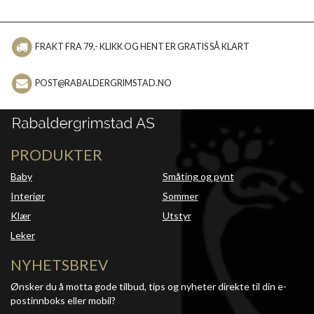
FRAKT FRA 79,- KLIKK OG HENT ER GRATIS SÅ KLART
POST@RABALDERGRIMSTAD.NO
PRODUKTER
Baby
Småting og pynt
Interiør
Sommer
Klær
Utstyr
Leker
NYHETSBREV
Ønsker du å motta gode tilbud, tips og nyheter direkte til din e-
postinnboks eller mobil?