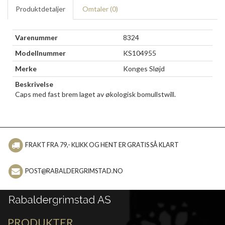
Produktdetaljer
Omtaler (
0
)
Varenummer
8324
Modellnummer
KS104955
Merke
Konges Sløjd
Beskrivelse
Caps med fast brem laget av økologisk bomullstwill.
FRAKT FRA 79,- KLIKK OG HENT ER GRATIS SÅ KLART
POST@RABALDERGRIMSTAD.NO
PRODUKTER