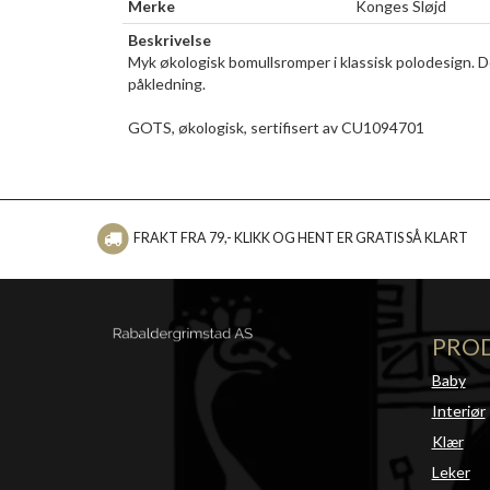
Merke
Konges Sløjd
Beskrivelse
Myk økologisk bomullsromper i klassisk polodesign. D
påkledning.
GOTS, økologisk, sertifisert av CU1094701
FRAKT FRA 79,- KLIKK OG HENT ER GRATIS SÅ KLART
PRO
Baby
Interiør
Klær
Leker