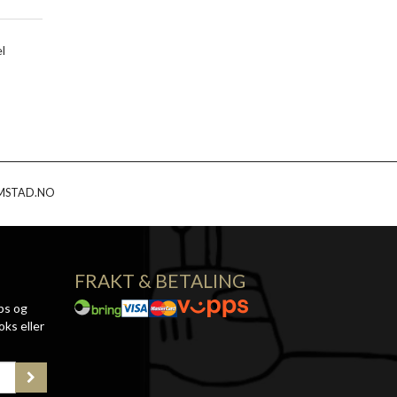
l
MSTAD.NO
FRAKT & BETALING
ps og
oks eller