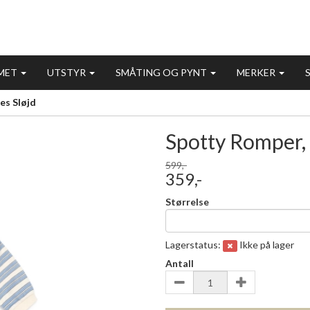
MET
UTSTYR
SMÅTING OG PYNT
MERKER
es Sløjd
Spotty Romper, 
- 40%
599,-
359,-
Størrelse
Lagerstatus:
Ikke på lager
Antall