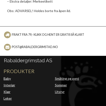
– Ekstra detaljer: Merkeetikett
Obs: ADVARSEL! Holdes borte fra åpen ild.
FRAKT FRA 79,- KLIKK OG HENT ER GRATIS SÅ KLART
POST@RABALDERGRIMSTAD.NO
PRODUKTER
Baby
Småting og pynt
Interiør
Sommer
Klær
Utstyr
Leker