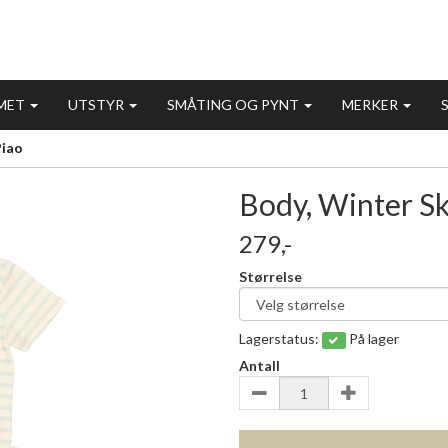
MET
UTSTYR
SMÅTING OG PYNT
MERKER
Piao
Body, Winter Sky
279,-
Størrelse
Lagerstatus:
På lager
Antall