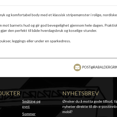
 myk og komfortabel body med et klassisk stripemønster i rolige, nordiske
som mot barnets hud og gir god bevegelighet gjennom hele dagen. Praktis
 gjør den perfekt til både hverdagsbruk og koselige stunder.
bukser, leggings eller under en sparkedress.
POST@RABALDERGRI
DUKTER
NYHETSBREV
Småting og
Ønsker du å motta gode tilbud, ti
pynt
nyheter direkte til din e-postinnb
mobil?
Sommer