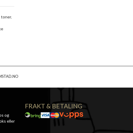
 toner.
ke
MSTAD.NO
FRAKT & BETALING
ps og
oks eller