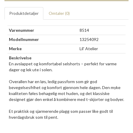
Produktdetaljer
Omtaler (
0
)
Varenummer
8514
Modellnummer
13254092
Merke
Lil' Atelier
Beskrivelse
En avslappet og komfortabel selshorts – perfekt for varme
dager og lek ute i solen.
Overallen har en løs, ledig passform som gir god
bevegelsesfrihet og komfort gjennom hele dagen. Den myke
kvaliteten føles behagelig mot huden, og det klassiske
designet gjør den enkel å kombinere med t-skjorter og bodyer.
Et praktisk og sjarmerende plagg som passer like godt til
hverdagsbruk som til pent.