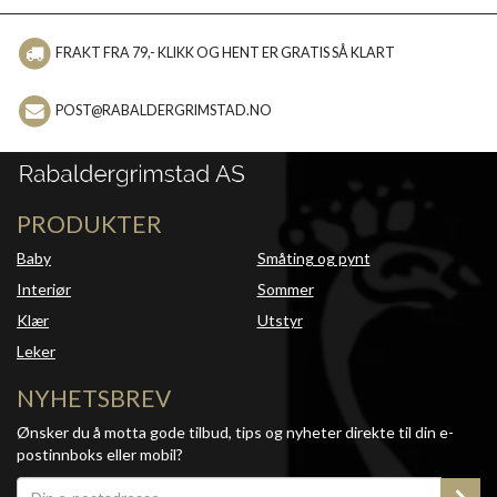
FRAKT FRA 79,- KLIKK OG HENT ER GRATIS SÅ KLART
POST@RABALDERGRIMSTAD.NO
PRODUKTER
Baby
Småting og pynt
Interiør
Sommer
Klær
Utstyr
Leker
NYHETSBREV
Ønsker du å motta gode tilbud, tips og nyheter direkte til din e-
postinnboks eller mobil?