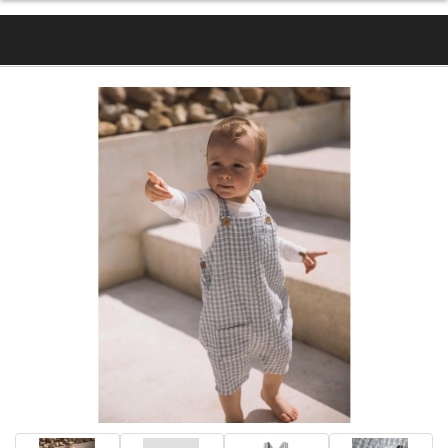
- 50%