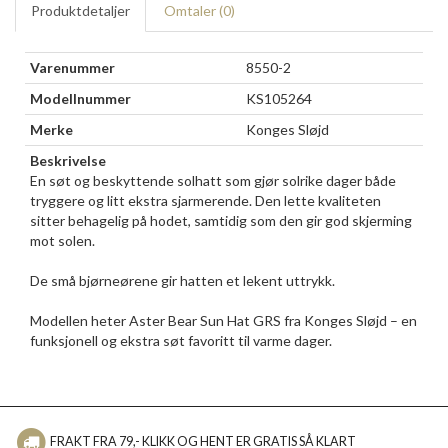
Produktdetaljer
Omtaler (
0
)
Varenummer
8550-2
Modellnummer
KS105264
Merke
Konges Sløjd
Beskrivelse
En søt og beskyttende solhatt som gjør solrike dager både
tryggere og litt ekstra sjarmerende. Den lette kvaliteten
sitter behagelig på hodet, samtidig som den gir god skjerming
mot solen.
De små bjørneørene gir hatten et lekent uttrykk.
Modellen heter Aster Bear Sun Hat GRS fra Konges Sløjd – en
funksjonell og ekstra søt favoritt til varme dager.
FRAKT FRA 79,- KLIKK OG HENT ER GRATIS SÅ KLART