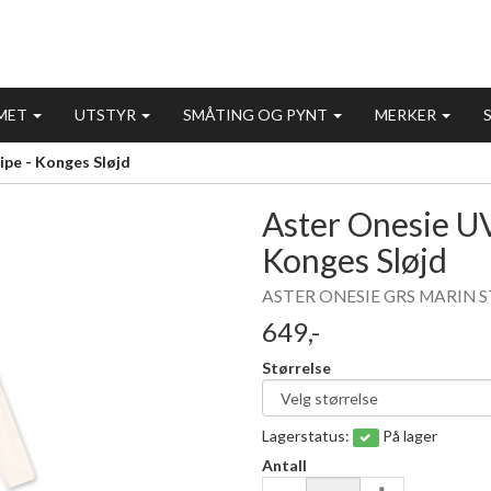
MET
UTSTYR
SMÅTING OG PYNT
MERKER
ipe - Konges Sløjd
Aster Onesie UV
Konges Sløjd
ASTER ONESIE GRS MARIN S
649,-
Størrelse
Lagerstatus:
På lager
Antall