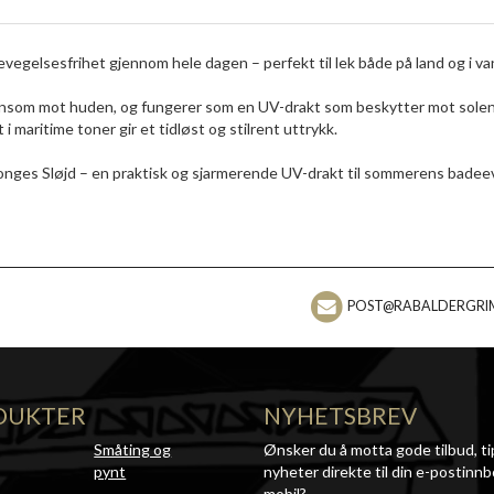
vegelsesfrihet gjennom hele dagen – perfekt til lek både på land og i va
skånsom mot huden, og fungerer som en UV-drakt som beskytter mot sole
 maritime toner gir et tidløst og stilrent uttrykk.
onges Sløjd – en praktisk og sjarmerende UV-drakt til sommerens badee
POST@RABALDERGRI
DUKTER
NYHETSBREV
Småting og
Ønsker du å motta gode tilbud, ti
pynt
nyheter direkte til din e-postinnb
mobil?