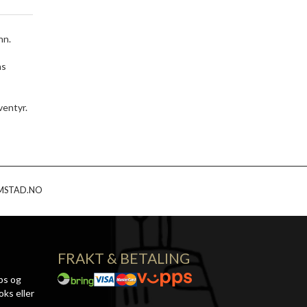
nn.
ns
ventyr.
MSTAD.NO
FRAKT & BETALING
ps og
oks eller