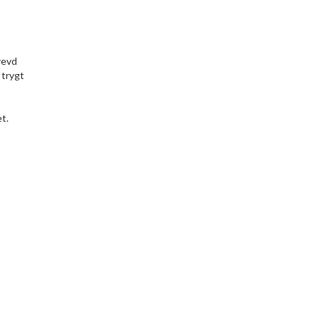
vevd
 trygt
t.