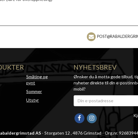
POST@RABALDERGRI
DUKTER
NYHETSBREV
Småting og
Ønsker du å motta gode tilbud, ti
pynt
nyheter direkte til din e-postinnb
mobil?
Sommer
Utstyr
Kj
abaldergrimstad AS
- Storgaten 12 , 4876 Grimstad - Org.nr. 9268394