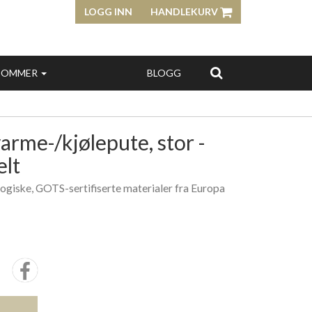
LOGG INN
HANDLEKURV
SOMMER
BLOGG
rme-/kjølepute, stor -
lt
kologiske, GOTS-sertifiserte materialer fra Europa