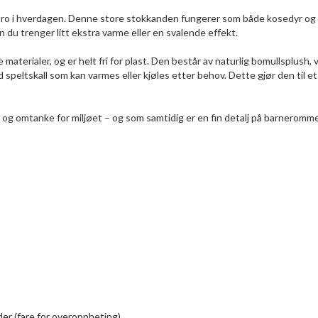
 ro i hverdagen. Denne store stokkanden fungerer som både kosedyr og
 du trenger litt ekstra varme eller en svalende effekt.
aterialer, og er helt fri for plast. Den består av naturlig bomullsplush, 
ed speltskall som kan varmes eller kjøles etter behov. Dette gjør den til et
og omtanke for miljøet – og som samtidig er en fin detalj på barneromme
er (fare for overoppheting)