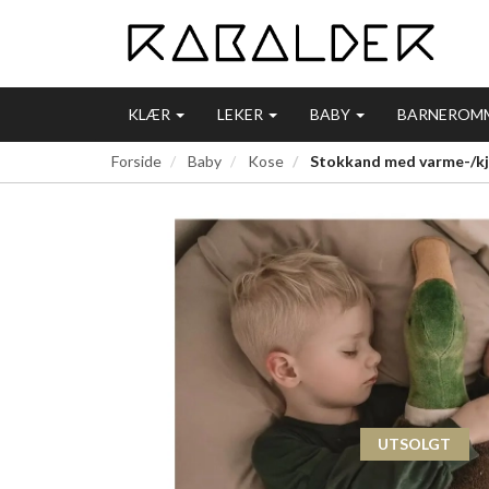
KLÆR
LEKER
BABY
BARNEROM
Forside
Baby
Kose
Stokkand med varme-/kjø
UTSOLGT