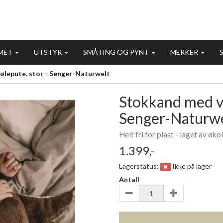
MET
UTSTYR
SMÅTING OG PYNT
MERKER
lepute, stor - Senger-Naturwelt
Stokkand med va
Senger-Naturwe
Helt fri for plast - laget av ø
1.399,-
Lagerstatus:
Ikke på lager
Antall