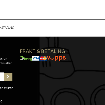
MSTAD.NO
FRAKT & BETALING
ps og
oks eller
øpsvilkår
46