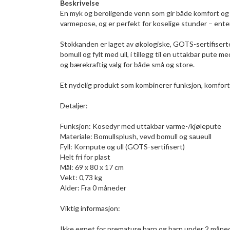
Beskrivelse
En myk og beroligende venn som gir både komfort og
varmepose, og er perfekt for koselige stunder – enten
Stokkanden er laget av økologiske, GOTS-sertifiserte m
bomull og fylt med ull, i tillegg til en uttakbar pute m
og bærekraftig valg for både små og store.
Et nydelig produkt som kombinerer funksjon, komfort 
Detaljer:
Funksjon: Kosedyr med uttakbar varme-/kjølepute
Materiale: Bomullsplush, vevd bomull og saueull
Fyll: Kornpute og ull (GOTS-sertifisert)
Helt fri for plast
Mål: 69 x 80 x 17 cm
Vekt: 0,73 kg
Alder: Fra 0 måneder
Viktig informasjon:
Ikke egnet for premature barn og barn under 2 måned