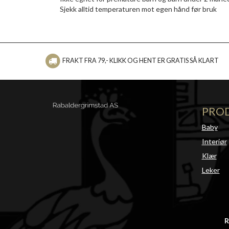
Sjekk alltid temperaturen mot egen hånd før bruk
FRAKT FRA 79,- KLIKK OG HENT ER GRATIS SÅ KLART
PRO
Baby
Interiør
Klær
Leker
R