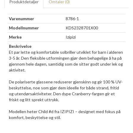
Produktdetaljer
Omtaler (
0
)
Varenummer
8786-1
Modellnummer
KDS2328701X00
Merke
Izipizi
Beskrivelse
Et par lette og komfortable solbriller utviklet for barn i alderen
3-5 år. Den fleksible utformingen gjør dem behagelige å ha på
gjennom hele dagen, samtidig som de sitter godt under lek og
aktivitet.
De polariserte glassene reduserer gjenskinn og gir 100 % UV-
beskyttelse, noe som gjør dem ideelle for både strand, fritid
og utendørsaktiviteter. Den dype Cranberry-fargen gir et
friskt og litt sprekt uttrykk.
Modellen heter Child #d fra IZIPIZI – designet med fokus på
komfort, beskyttelse og stil.