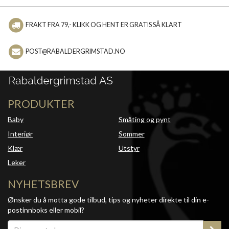
FRAKT FRA 79,- KLIKK OG HENT ER GRATIS SÅ KLART
POST@RABALDERGRIMSTAD.NO
PRODUKTER
Baby
Småting og pynt
Interiør
Sommer
Klær
Utstyr
Leker
NYHETSBREV
Ønsker du å motta gode tilbud, tips og nyheter direkte til din e-
postinnboks eller mobil?