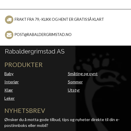
FRAKT FRA 79,- KLIKK OG HENT ER GRATIS SÅ KLART
POST@RABALDERGRIMSTAD.NO
PRODUKTER
Baby
Småting og pynt
Interiør
Sommer
Klær
Utstyr
Leker
NYHETSBREV
Ønsker du å motta gode tilbud, tips og nyheter direkte til din e-
postinnboks eller mobil?