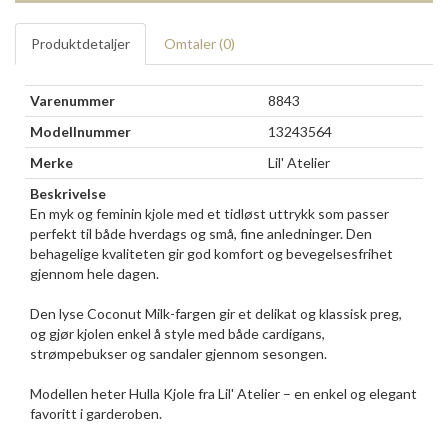
Produktdetaljer
Omtaler (
0
)
Varenummer
8843
Modellnummer
13243564
Merke
Lil' Atelier
Beskrivelse
En myk og feminin kjole med et tidløst uttrykk som passer
perfekt til både hverdags og små, fine anledninger. Den
behagelige kvaliteten gir god komfort og bevegelsesfrihet
gjennom hele dagen.
Den lyse Coconut Milk-fargen gir et delikat og klassisk preg,
og gjør kjolen enkel å style med både cardigans,
strømpebukser og sandaler gjennom sesongen.
Modellen heter Hulla Kjole fra Lil' Atelier – en enkel og elegant
favoritt i garderoben.