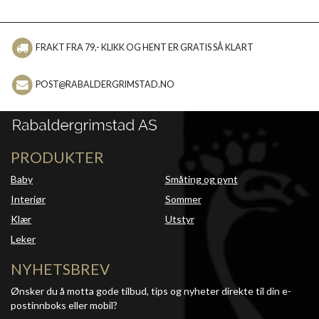
FRAKT FRA 79,- KLIKK OG HENT ER GRATIS SÅ KLART
POST@RABALDERGRIMSTAD.NO
PRODUKTER
Baby
Småting og pynt
Interiør
Sommer
Klær
Utstyr
Leker
NYHETSBREV
Ønsker du å motta gode tilbud, tips og nyheter direkte til din e-
postinnboks eller mobil?