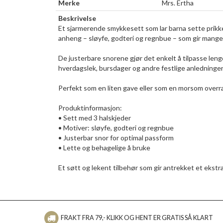
Merke
Mrs. Ertha
Beskrivelse
Et sjarmerende smykkesett som lar barna sette prikken
anheng – sløyfe, godteri og regnbue – som gir mange 
De justerbare snorene gjør det enkelt å tilpasse leng
hverdagslek, bursdager og andre festlige anledninger
Perfekt som en liten gave eller som en morsom overras
Produktinformasjon:
• Sett med 3 halskjeder
• Motiver: sløyfe, godteri og regnbue
• Justerbar snor for optimal passform
• Lette og behagelige å bruke
Et søtt og lekent tilbehør som gir antrekket et ekstra
FRAKT FRA 79,- KLIKK OG HENT ER GRATIS SÅ KLART