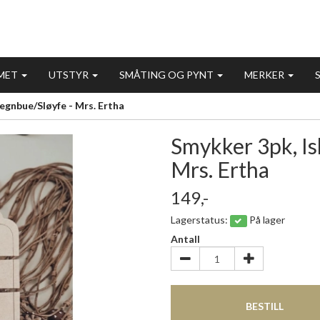
MET
UTSTYR
SMÅTING OG PYNT
MERKER
egnbue/Sløyfe - Mrs. Ertha
Smykker 3pk, I
Mrs. Ertha
149,-
Lagerstatus:
På lager
Antall
BESTILL