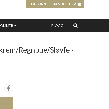
LOGG INN
HANDLEKURV
SOMMER
BLOGG
skrem/Regnbue/Sløyfe -